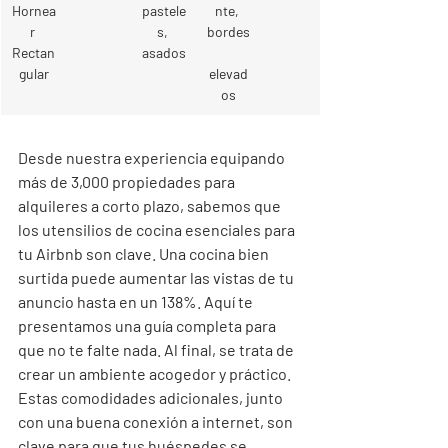
Hornea
pastele
nte, 
r 
s, 
bordes
Rectan
asados
gular
elevad
os
Desde nuestra experiencia equipando 
más de 3,000 propiedades para 
alquileres a corto plazo, sabemos que 
los utensilios de cocina esenciales para 
tu Airbnb son clave. Una cocina bien 
surtida puede aumentar las vistas de tu 
anuncio hasta en un 138%. Aquí te 
presentamos una guía completa para 
que no te falte nada. Al final, se trata de 
crear un ambiente acogedor y práctico. 
Estas comodidades adicionales, junto 
con una buena conexión a internet, son 
clave para que tus huéspedes se 