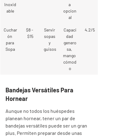
Inoxid
a 
able
opcion
al
Cuchar
$8 - 
Servir 
Capaci
4.2/5
ón 
$15
sopas 
dad 
para 
y 
genero
Sopa
guisos
sa, 
mango 
cómod
o
Bandejas Versátiles Para 
Hornear
Aunque no todos los huéspedes 
planean hornear, tener un par de 
bandejas versátiles puede ser un gran 
plus. Permiten preparar desde unas 