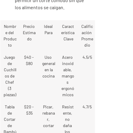
permitir un corte cómodo sin que 
los alimentos se caigan.
Nombr
Precio 
Ideal 
Caract
Calific
e del 
Estima
Para
erística
ación 
Produc
do
 Clave
Prome
to
dio
Juego 
$40 - 
Uso 
Acero 
4.5/5
de 
$80
general
inoxid
Cuchill
 en la 
able, 
os de 
cocina
mango
Chef 
s 
(3 
ergonó
piezas)
micos
Tabla 
$20 - 
Picar, 
Resist
4.7/5
de 
$35
rebana
ente, 
Cortar 
r, 
no 
de 
cortar
daña 
Bambú
los 