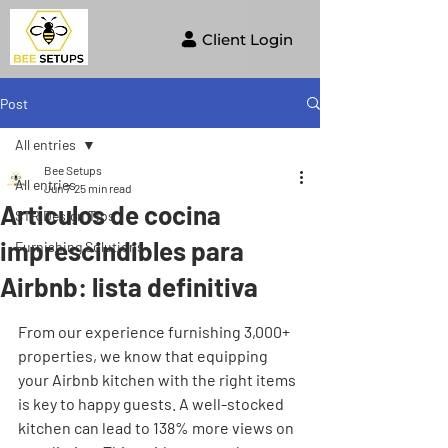
Client Login
Post
All entries
Bee Setups
All entries
Jun 7
25 min read
Articulos de cocina
STR Design Tips
imprescindibles para
Furnishing Solutions
Airbnb: lista definitiva
From our experience furnishing 3,000+ 
properties, we know that equipping 
your Airbnb kitchen with the right items 
is key to happy guests. A well-stocked 
kitchen can lead to 138% more views on 