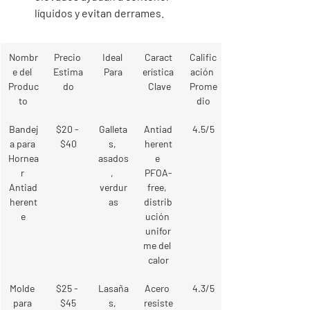
líquidos y evitan derrames.
Nombr
Precio 
Ideal 
Caract
Calific
e del 
Estima
Para
erística
ación 
Produc
do
 Clave
Prome
to
dio
Bandej
$20 - 
Galleta
Antiad
4.5/5
a para 
$40
s, 
herent
Hornea
asados
e 
r 
, 
PFOA-
Antiad
verdur
free, 
herent
as
distrib
e
ución 
unifor
me del 
calor
Molde 
$25 - 
Lasaña
Acero 
4.3/5
para 
$45
s, 
resiste