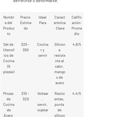
derretirse o deformarse.
Nombr
Precio 
Ideal 
Caract
Calific
e del 
Estima
Para
erística
ación 
Produc
do
 Clave
Prome
to
dio
Set de 
$25 - 
Cocina
Silicon
4.6/5
Utensil
$50
r y 
a 
ios de 
servir
resiste
Cocina
nte al 
 (6 
calor, 
piezas)
mango
s de 
acero
Pinzas 
$10 - 
Voltear
Resist
4.4/5
de 
$20
, 
entes, 
Cocina
servir, 
punta 
 de 
sujetar
de 
Acero 
silicon