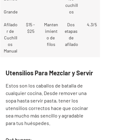
cuchill
Grande
os
Afilado
$15 - 
Manten
Dos 
4.3/5
r de 
$25
imient
etapas 
Cuchill
o de 
de 
os 
filos
afilado
Manual
Utensilios Para Mezclar y Servir
Estos son los caballos de batalla de 
cualquier cocina. Desde remover una 
sopa hasta servir pasta, tener los 
utensilios correctos hace que cocinar 
sea mucho más sencillo y agradable 
para tus huéspedes.
Qué buscar: