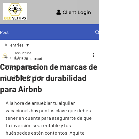
Client Login
Post
All entries
Bee Setups
All entries
Jun 18
29 min read
Comparacion de marcas de
STR Design Tips
muebles por durabilidad
Furnishing Solutions
para Airbnb
A la hora de amueblar tu alquiler 
vacacional, hay puntos clave que debes 
tener en cuenta para asegurarte de que 
tu inversión sea rentable y tus 
huéspedes estén contentos. Aquí te 