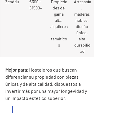
Zenddu
€300 - 
Propieda
Artesanía
€1500+
des de 
, 
gama 
maderas 
alta, 
nobles, 
alquileres
diseño 
único, 
temático
alta 
s
durabilid
ad
Mejor para:
 Hosteleros que buscan 
diferenciar su propiedad con piezas 
únicas y de alta calidad, dispuestos a 
invertir más por una mayor longevidad y 
un impacto estético superior.
La inversión inicial en 
muebles de alta calidad, 