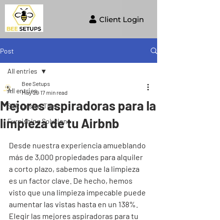
Client Login
Post
All entries
Bee Setups
All entries
May 29
17 min read
Mejores aspiradoras para la
STR Design Tips
limpieza de tu Airbnb
Furnishing Solutions
Desde nuestra experiencia amueblando 
más de 3,000 propiedades para alquiler 
a corto plazo, sabemos que la limpieza 
es un factor clave. De hecho, hemos 
visto que una limpieza impecable puede 
aumentar las vistas hasta en un 138%. 
Elegir las mejores aspiradoras para tu 