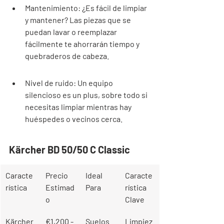
Mantenimiento: ¿Es fácil de limpiar 
y mantener? Las piezas que se 
puedan lavar o reemplazar 
fácilmente te ahorrarán tiempo y 
quebraderos de cabeza.
Nivel de ruido: Un equipo 
silencioso es un plus, sobre todo si 
necesitas limpiar mientras hay 
huéspedes o vecinos cerca.
Kärcher BD 50/50 C Classic
Caracte
Precio 
Ideal 
Caracte
rística
Estimad
Para
rística 
o
Clave
Kärcher 
€1,200 - 
Suelos 
Limpiez