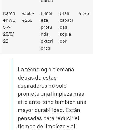
duros
Kärch
€150 - 
Limpi
Gran 
4.6/5
er WD 
€250
eza 
capaci
5 V-
profu
dad, 
25/5/
nda, 
sopla
22
exteri
dor
ores
La tecnología alemana 
detrás de estas 
aspiradoras no solo 
promete una limpieza más 
eficiente, sino también una 
mayor durabilidad. Están 
pensadas para reducir el 
tiempo de limpieza y el 