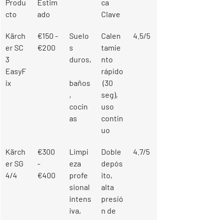
Produ
Estim
ca 
cto
ado
Clave
Kärch
€150 - 
Suelo
Calen
4.5/5
er SC 
€200
s 
tamie
3 
duros,
nto 
EasyF
rápido
ix
baños
 (30 
, 
seg), 
cocin
uso 
as
contin
uo
Kärch
€300 
Limpi
Doble 
4.7/5
er SG 
- 
eza 
depós
4/4
€400
profe
ito, 
sional 
alta 
intens
presió
iva, 
n de 