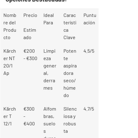
Nomb
Precio
Ideal 
Carac
Puntu
re del 
Para
terísti
ación
Produ
Estim
ca 
cto
ado
Clave
Kärch
€200 
Limpi
Poten
4.5/5
er NT 
- €300
eza 
te 
20/1 
gener
aspira
Ap
al, 
dora 
derra
seco/
mes
húme
do
Kärch
€300 
Alfom
Silenc
4.7/5
er T 
- 
bras, 
iosa y 
12/1
€400
suelo
robus
s 
ta