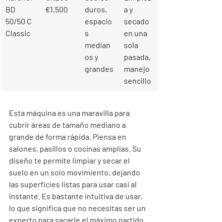
BD 
€1,500
duros, 
a y 
50/50 C 
espacio
secado 
Classic
s 
en una 
median
sola 
os y 
pasada, 
grandes
manejo 
sencillo
Esta máquina es una maravilla para 
cubrir áreas de tamaño mediano a 
grande de forma rápida. Piensa en 
salones, pasillos o cocinas amplias. Su 
diseño te permite limpiar y secar el 
suelo en un solo movimiento, dejando 
las superficies listas para usar casi al 
instante. Es bastante intuitiva de usar, 
lo que significa que no necesitas ser un 
experto para sacarle el máximo partido. 