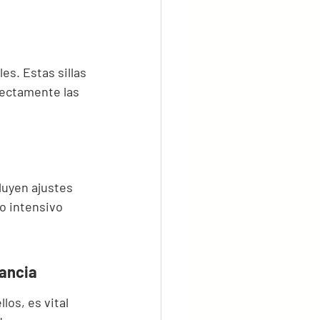
es. Estas sillas 
fectamente las 
luyen ajustes 
o intensivo 
tancia
os, es vital 