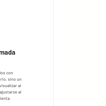
ómada 
dos con 
rio, sino un 
sualizar al 
ajustarse al 
ienta 