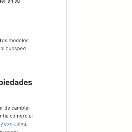
der en su 
stos modelos 
 al huésped 
opiedades 
ar de cambiar 
ntía comercial 
 y exclusiva
. 
es como 