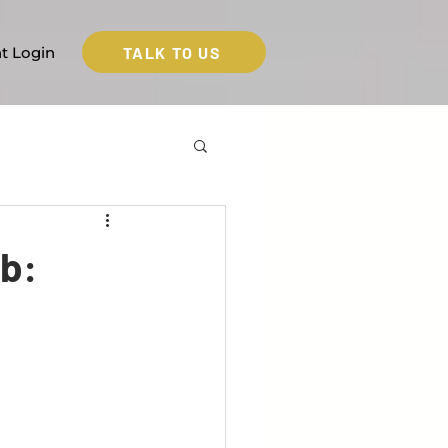
TALK TO US
nt Login
nb: