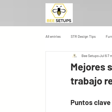
All entries
STR Design Tips
Fur
Bee Setups
Jul 6
7 
Mejores s
trabajo 
Puntos clave 