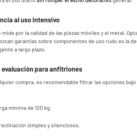

a el uso diario 
sin romper el estilo decorativo
 general.
encia al uso intensivo
e mide por la calidad de las piezas móviles y el metal. Opta
ezcan garantías sobre componentes de uso rudo es la de
gente a largo plazo.
e evaluación para anfitriones
lquier compra, es recomendable filtrar las opciones bajo 
rga mínima de 120 kg.
eclinación simples y silenciosos.