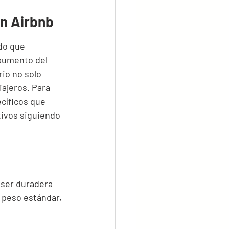
en Airbnb
do que 
 aumento del 
io no solo 
iajeros. Para 
cíficos que 
tivos siguiendo 
 ser duradera 
 peso estándar, 