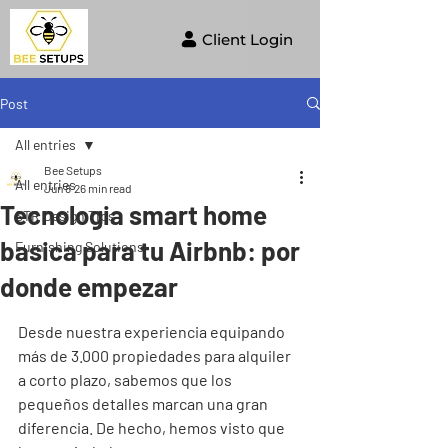
Client Login
Post
All entries
Bee Setups
All entries
Jun 8
26 min read
Tecnologia smart home
STR Design Tips
basica para tu Airbnb: por
Furnishing Solutions
donde empezar
Desde nuestra experiencia equipando 
más de 3.000 propiedades para alquiler 
a corto plazo, sabemos que los 
pequeños detalles marcan una gran 
diferencia. De hecho, hemos visto que 