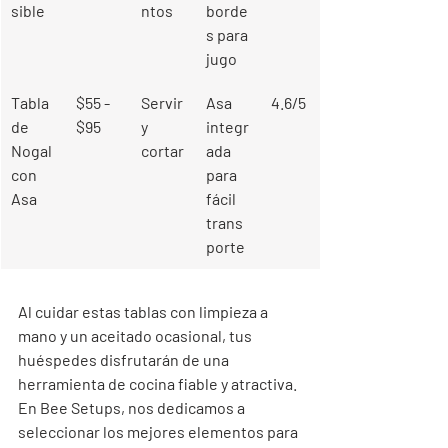
sible
ntos
borde
s para 
jugo
Tabla 
$55 - 
Servir 
Asa 
4.6/5
de 
$95
y 
integr
Nogal 
cortar
ada 
con 
para 
Asa
fácil 
trans
porte
Al cuidar estas tablas con limpieza a 
mano y un aceitado ocasional, tus 
huéspedes disfrutarán de una 
herramienta de cocina fiable y atractiva. 
En Bee Setups, nos dedicamos a 
seleccionar los mejores elementos para 