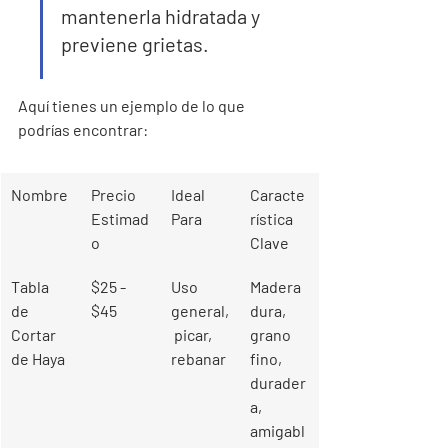
mantenerla hidratada y 
previene grietas.
Aquí tienes un ejemplo de lo que 
podrías encontrar:
Nombre
Precio 
Ideal 
Caracte
Estimad
Para
rística 
o
Clave
Tabla 
$25 - 
Uso 
Madera 
de 
$45
general,
dura, 
Cortar 
 picar, 
grano 
de Haya
rebanar
fino, 
durader
a, 
amigabl