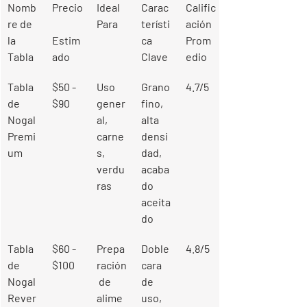
Nomb
Precio
Ideal 
Carac
Calific
re de 
Para
terísti
ación 
la 
Estim
ca 
Prom
Tabla
ado
Clave
edio
Tabla 
$50 - 
Uso 
Grano 
4.7/5
de 
$90
gener
fino, 
Nogal 
al, 
alta 
Premi
carne
densi
um
s, 
dad, 
verdu
acaba
ras
do 
aceita
do
Tabla 
$60 - 
Prepa
Doble 
4.8/5
de 
$100
ración
cara 
Nogal 
 de 
de 
Rever
alime
uso, 