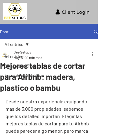
Client Login
Post
All entries
Bee Setups
All entries
May 17
20 min read
Mejores tablas de cortar
STR Design Tips
para Airbnb: madera,
Furnishing Solutions
plastico o bambu
Desde nuestra experiencia equipando 
más de 3,000 propiedades, sabemos 
que los detalles importan. Elegir las 
mejores tablas de cortar para tu Airbnb 
puede parecer algo menor, pero marca 